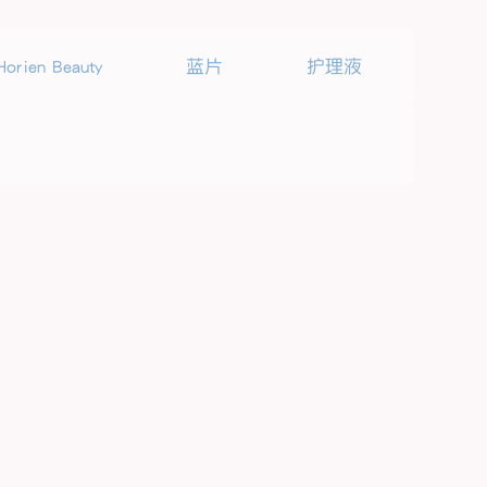
Horien Beauty
蓝片
护理液
海俪