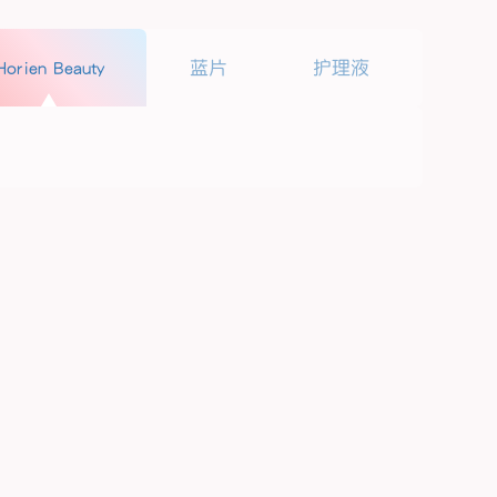
Horien Beauty
蓝片
护理液
海俪