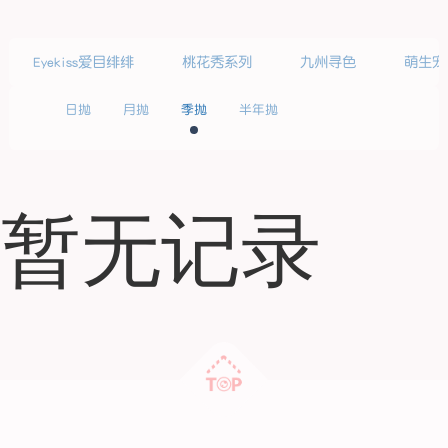
Eyekiss爱目绯绯
桃花秀系列
九州寻色
萌生宠
日抛
月抛
季抛
半年抛
暂无记录